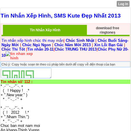
Tin Nhắn Xếp Hình, SMS Kute Đẹp Nhất 2013
download free
Tin Nhắn Xếp Hình
ringtoneṣ
Tin nhắn xếp hình chúc thi may mắn
|
Chúc Sinh Nhật
|
Chúc Buổi Sáng-
Ngày Mới
|
Chúc Ngủ Ngon
|
Chúc Năm Mới 2013
|
Xin Lỗi Bạn Gái
|
Chúc Thi Tốt
|
Tin nhắn 20-11
|
Chúc TRUNG THU 2013
|
Chúc Phụ Nữ 20-
10
Chú ý: Copy hoặc soạn tin theo cú pháp bên dưới để copy về điện thoại của bạn
Tin nhắn sô' 112 :
* .-´´´-.,.-"´-. +
( ! Happy ! .*
+ ".New year." )
* . "´-.,.-´" +
* .-´´´-.,.-"´-. +
( ! 2012 !.*
+ ".Nham Thin.")
* . "´-.,.-´" +
Chuc ban mot nam moi
An khang-Thinh Vuong