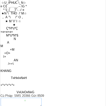
☆U_/PHUC \_N☆
¤ C/| _....__.--.\G *
* \|_(___)"-..-/ ¤
★N '\ THO /' M☆
。A "\ /" O 。
★ M '\/' I ☆
★
Ç*H*ü*Ç
+¤+¤+¤+
M*U*N*§
N
A
M
+M
+O+
I+
AN
/++\
KHANG
T¤H¤I¤N¤H
+*+*+*+*+
V¤U¤O¤N¤G
Cú Pháp: SMS 20366 Gửi 8509