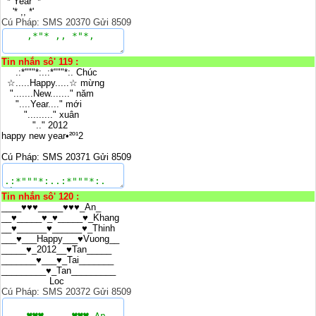
* Year *
'* ,, *'
Cú Pháp: SMS 20370 Gửi 8509
Tin nhắn sô' 119 :
.:*"""*:..:*"""*:. Chúc
☆.....Happy.....☆ mừng
".......New......." năm
"....Year...." mới
"........." xuân
".." 2012
happy new year•²º¹2
Cú Pháp: SMS 20371 Gửi 8509
Tin nhắn sô' 120 :
____♥♥♥_____♥♥♥_An_
__♥_____♥_♥_____♥_Khang
__♥______♥______♥_Thinh
___♥___Happy___♥Vuong__
_____♥_2012__♥Tan_____
_______♥___♥_Tai_______
_________♥_Tan_________
Loc
Cú Pháp: SMS 20372 Gửi 8509