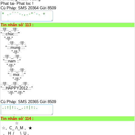
Phat tai- Phat loc !
Cú Pháp: SMS 20364 Gửi 8509
Tin nhắn sô' 113 :
.:!|!:._.:!|!:.
":::chüc:::'"
"-!|!-"
.:!|!:._.:!|!:.
":::mung :::"
"-!|!-"
.:!|!:._.:!|!:.
":::nam ::"
"-!|!-"
.:!|!:._.:!|!:.
":: moi .::"
"-!|!-"
.:!|!:._.:!|!:._.:!|!:.
"::.HAPPY2012.::"
'-!|!-""-!|!-'"
Cú Pháp: SMS 20365 Gửi 8509
Tin nhắn sô' 114 :
☆
☆。C_ /\_M 。★
。 H_/ \_U 。