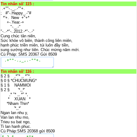
Tin nhắn sô' 115 :
.+""-.,_,.-""+.
; #"-.Happy_.-"#
*'+. New +"+*
+-.Year.-+
"-._.-"
"-..-*"-..2012.-*"-..-"
Cung chúc tân niên,
Sức khỏe vô biên, thành công liên miên,
hạnh phúc triền miên, túi luôn đầy tiền,
sung sướng như tiên. Chúc mừng năm mới.
Cú Pháp: SMS 20367 Gửi 8509
Tin nhắn sô' 116 :
§ 2 § ,*"* ,, *"*,
§ 0 § *CHUCMUNG*
§ 1 § NAMMOI
§ 2 § '*,,*'
,* "* ,, *" *,
* XUAN *
*Nham Thin*
'*,,*'
Ngan lan nhu y,
Van lan nhu mo,
Trieu su bat ngo,
Ti lan hanh phuc.
Cú Pháp:SMS 20368 gửi 8509