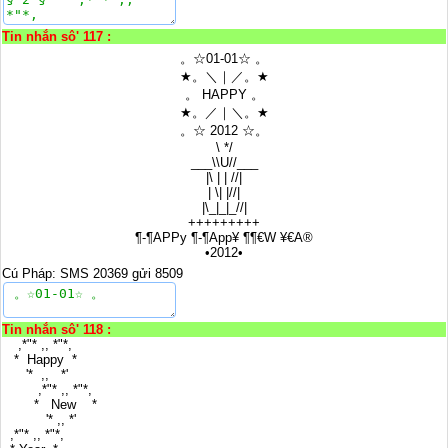
Tin nhắn sô' 117 :
。☆01-01☆ 。
★。＼｜／。★
。 HAPPY 。
★。／｜＼。★
。☆ 2012 ☆。
\ */
___\\U//___
|\ | | //|
| \| |//|
|\_|_|_//|
+++++++++
¶-¶APPy ¶-¶App¥ ¶¶€W ¥€A®
•2012•
Cú Pháp: SMS 20369 gửi 8509
Tin nhắn sô' 118 :
,*"* ,, *"*,
* Happy *
'* ,, *'
,*"* ,, *"*,
* New *
'* ,, *'
,*"* ,, *"*,