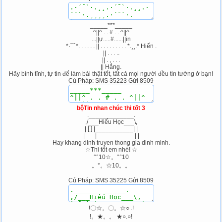
_____***_____
^||^ . . # . . ^||^
...||ự.....#......||in
*·¯`*. . . . . . || . . . . . . . . . *.¸¸.* Hiến .
|| . . . ..
|| . , . . .
|| Hắng.
Hãy bình tĩnh, tự tin để làm bài thật tốt, tất cả mọi người đều tin tưởng ở bạn!
Cú Pháp: SMS 35223 Gửi 8509
bộTin nhan chúc thi tốt 3
._____________.
,/___Hiếu Học___\,
| [ ] |___________| |
|___|___________| |
Hay khang dinh truyen thong gia dinh minh.
☆Thi tốt em nhé! ☆
°°10☆。°°10
。°。☆10。。
Cú Pháp: SMS 35225 Gửi 8509
!〇☆。〇。☆○ .!
!。★。。 ★○.○!