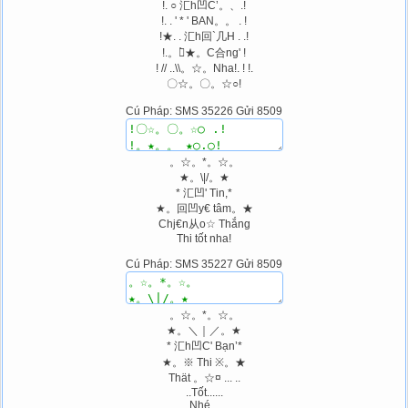
!. ○ 汇h凹C’。、.!
!. . ' * ' BAN。。 . !
!★. . 汇h回`几H . .!
!.。丷̀★。C合ng' !
! // ..\\。☆。Nha!. ! !.
〇☆。〇。☆○!
Cú Pháp: SMS 35226 Gửi 8509
。☆。*。☆。
★。\|/。★
* 汇凹' Tin,*
★。回凹y€ tâm。★
Chj€n从o☆ Thắng
Thi tốt nha!
Cú Pháp: SMS 35227 Gửi 8509
。☆。*。☆。
★。＼｜／。★
* 汇h凹C' Bạn’*
★。※ Thi ※。★
Thät 。☆¤ ... ..
..Tốt......
..Nhé.....