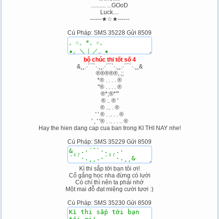
.......... ...GOoD
Luck....
------★☆★------
Cú Pháp: SMS 35228 Gửi 8509
bộ chúc thi tốt số 4
&¸¸.·´¯`·.¸¸.·´¯`·.¸¸.·´¯`·.¸¸&
®®®®®,.;;
*® . . . . ®
"® . . . . ®
®*;®*'"
® .. ® '
® ... . ®
' ' ® . .. . . ®
' , ' '® . .. . . .. ®
Hay the hien dang cap cua ban trong KI THI NAY nhe!
Cú Pháp: SMS 35229 Gửi 8509
Kì thi sắp tới bạn tôi ơi!
Cố gắng học nha đừng có lười
Có chí thì nên ta phải nhớ
Một mai đỗ đạt miệng cười tươi :)
Cú Pháp: SMS 35230 Gửi 8509