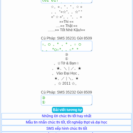
☆。○ 。° 。° 。☆ ○
。。 °○☆°。。☆° °
○° ☆ ○°。。°。 。○
»»Thi ««
.....»» Thật ««
........»» Tốt Nhé Kậu!««
Cú Pháp: SMS 35231 Gửi 8509
③
①
。☆Tớ & Bạn☆
。 ★。＼｜／。★
。 Vào Đại Học 。
★。／｜＼。★
。☆ 2011 ☆。
Cú Pháp: SMS 35232 Gửi 8509
Bài viết tương tự
Những lời chúc thi tốt hay nhất
Mẫu tin nhắn chúc thi tốt, tốt nghiệp thpt và đại học
SMS xếp hình chúc thi tốt