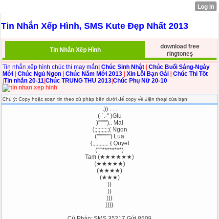
Tin Nhắn Xếp Hình, SMS Kute Đẹp Nhất 2013
download free
Tin Nhắn Xếp Hình
ringtoneṣ
Tin nhắn xếp hình chúc thi may mắn
|
Chúc Sinh Nhật
|
Chúc Buổi Sáng-Ngày
Mới
|
Chúc Ngủ Ngon
|
Chúc Năm Mới 2013
|
Xin Lỗi Bạn Gái
|
Chúc Thi Tốt
|
Tin nhắn 20-11
|
Chúc TRUNG THU 2013
|
Chúc Phụ Nữ 20-10
Chú ý: Copy hoặc soạn tin theo cú pháp bên dưới để copy về điện thoại của bạn
.)) . . .
(-`.-" )GIu
)''''''''').. Mai
(;;;;;;;;;;( Ngon
('''''''''''''') Lua
{;;;;;;;;;;; { Quyet
('''''********)
Tam (★★★★★★)
(★★★★★)
(★★★★)
(★★★)
))
))
)))
))))
Cú Pháp: SMS 35217 Gửi 8509