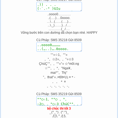
..oooo0…………
..(…..)….0oooo.
…\…(……(…..)…
...\._)…….)…/….
…………(_./….
Vững bước trên con đường đã chọn bạn nhé. HAPPY
Cú Pháp: SMS 35218 Gửi 8509
°°○☆1。°°○
。°。☆2○。。°○☆3
ÇhúÇ°°。。°°○°○ ☆*m0i.ng
☆°°。。*。°Nga¥。
mai*°。Thj°
°。that°○..¤t0t¤!¡!¡ ¤＊-
。 。 ＊ ¤
。-。-。-。-。-。
Cú Pháp: SMS 35219 Gửi 8509
bộ chúc thi tốt 3
_(^_^) . (^.^)_
,/| |\, * ,/| |\,