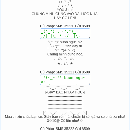
/ \ . * . / \
,/. .\, * ,/ . \,
YOU & me
CHUNG MINH CUNG VAO DAI HOC NHA!
HÃY CỐ LÊN!
Cú Pháp: SMS 35220 Gửi 8509
''(~_~)'' buon ngu~ a?
_ `(•.°)'~ __ tinh day di.
"(^_^)&("- .-")
Chung minh cung hoc.
。☆。*。☆。
★。\|/。★
Cú Pháp: SMS 35221 Gửi 8509
.·´¯`·.¸¸.·´¯`·.¸¸.·´¯`·.¸¸¸¸.·´¯`·.
|-GIAY BAO NHAP HOC-|
|------------------------------|
|------------------------------|
|------------------------------|
|------------------------------|
|·´¯`·.¸¸.·´¯`·.¸¸.·´¯`·.¸¸¸¸.·´¯`·.|
Mùa thi xin chúc bạn có: Giấy báo về nhà, chuẩn bị xôi gà,và sẽ phải xa nhà!
3☆10@ Cố lên nhé! ☆
Cú Pháp: SMS 35222 Gửi 8509