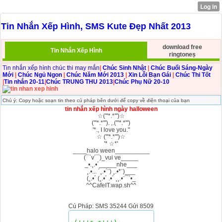
Tin Nhắn Xếp Hình, SMS Kute Đẹp Nhất 2013
download free
Tin Nhắn Xếp Hình
ringtoneṣ
Tin nhắn xếp hình chúc thi may mắn
|
Chúc Sinh Nhật
|
Chúc Buổi Sáng-Ngày
Mới
|
Chúc Ngủ Ngon
|
Chúc Năm Mới 2013
|
Xin Lỗi Bạn Gái
|
Chúc Thi Tốt
|
Tin nhắn 20-11
|
Chúc TRUNG THU 2013
|
Chúc Phụ Nữ 20-10
Chú ý: Copy hoặc soạn tin theo cú pháp bên dưới để copy về điện thoại của bạn
tin nhắn xếp hình ngày halloween
☆('''*.*''')☆
('''*.*'''). ,.('''*.*''')
'*., I love you."
☆ ('''*.*''')☆
'* ☆*'
____halo ween__________
(¯`v´¯)_vui ve_____
_•.¸.•´_____nhe___
¸.•... ´¸.•´¨) ¸.•*¨)___
(¸.•´ (¸.•´ .•´ ¸¸.•¨¯`•_
^^CafeIT.wap.sh^^
Cú Pháp: SMS 35244 Gửi 8509