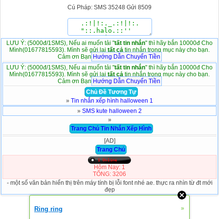
Cú Pháp: SMS 35248 Gửi 8509
LƯU Ý: (5000đ/1SMS), Nếu ai muốn tải "
tất tin nhắn
" thì hãy bắn 10000đ Cho
Mình(01677815593). Mình sẽ gửi lại
tất cả
tin nhắn trong mục này cho bạn.
Cảm ơn Bạn
Hướng Dẫn Chuyển Tiền
LƯU Ý: (5000đ/1SMS), Nếu ai muốn tải "
tất tin nhắn
" thì hãy bắn 10000đ Cho
Mình(01677815593). Mình sẽ gửi lại
tất cả
tin nhắn trong mục này cho bạn.
Cảm ơn Bạn
Hướng Dẫn Chuyển Tiền
Chủ Đề Tương Tự
»
Tin nhắn xếp hình halloween 1
»
SMS kute halloween 2
»
Trang Chủ Tin Nhắn Xếp Hình
[AD]
Trang Chủ
Hôm Nay: 1
TỔNG: 3206
- một số văn bản hiển thị trên máy tính bị lỗi font nhé ae. thực ra nhìn từ đt mới
đẹp
»
Ring ring