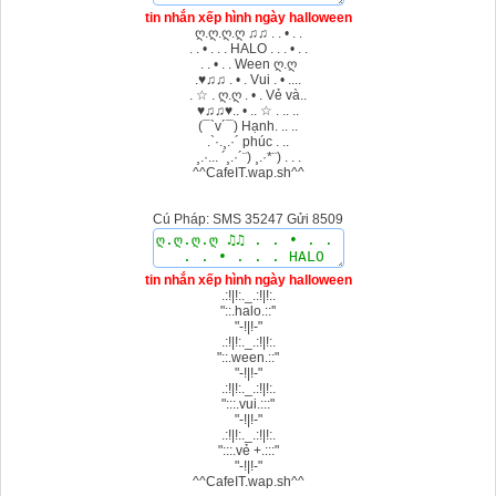
tin nhắn xếp hình ngày halloween
ღ.ღ.ღ.ღ ♫♫ . . • . .
. . • . . . HALO . . . • . .
. . • . . Ween ღ.ღ
.♥♫♫ . • . Vui . • ....
. ☆ . ღ.ღ . • . Vẻ và..
♥♫♫♥.. • .. ☆ . .. ..
(¯`v´¯) Hạnh. .. ..
.`·.¸.·´ phúc . ..
¸.·... ´¸.·´¨) ¸.·*¨) . . .
^^CafeIT.wap.sh^^
Cú Pháp: SMS 35247 Gửi 8509
tin nhắn xếp hình ngày halloween
.:!|!:._.:!|!:.
"::.halo.::''
"-!|!-"
.:!|!:._.:!|!:.
"::.ween.::"
"-!|!-"
.:!|!:._.:!|!:.
":::.vui.:::"
"-!|!-"
.:!|!:._.:!|!:.
":::.vẻ +.:::"
"-!|!-"
^^CafeIT.wap.sh^^