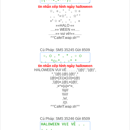
tin nhắn xếp hình ngày halloween
☆。○ 。° 。° 。☆ ○
。。 °○☆°。。☆° °
○° ☆ ○°。。°。 。○
»»HALO ««
.....»» WEEN ««.....
........»» vui vẻ!««........
^^CafeIT.wap.sh^^
Cú Pháp: SMS 35245 Gửi 8509
tin nhắn xếp hình ngày halloween
HALOWEEN VUI VẺ . . . . . ,°{@}°,°{@}°,
*,°{@}.{@}.{@}°,*
{@}¤{31}•{10}¤{@}
,'{@}¤,{@},¤{@}',
,¤*¤{v}¤*¤,
\\\|///
\\V//
,\v/,
/()\
^^CafeIT.wap.sh^^
Cú Pháp: SMS 35246 Gửi 8509