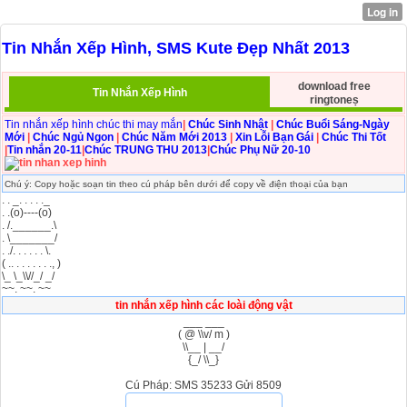
Tin Nhắn Xếp Hình, SMS Kute Đẹp Nhất 2013
download free
Tin Nhắn Xếp Hình
ringtoneṣ
Tin nhắn xếp hình chúc thi may mắn
|
Chúc Sinh Nhật
|
Chúc Buổi Sáng-Ngày
Mới
|
Chúc Ngủ Ngon
|
Chúc Năm Mới 2013
|
Xin Lỗi Bạn Gái
|
Chúc Thi Tốt
|
Tin nhắn 20-11
|
Chúc TRUNG THU 2013
|
Chúc Phụ Nữ 20-10
Chú ý: Copy hoặc soạn tin theo cú pháp bên dưới để copy về điện thoại của bạn
. . _. . . . ._
. .(o)----(o)
. /.______.\
. \_______/
. ./. . . . . . \.
( .. . . . . . . ., )
\_ \_\\//_/ _/
~~. ~~. ~~
tin nhắn xếp hình các loài động vật
___ ___
( @ \\v/ m )
\\__ | __/
{_/ \\_}
Cú Pháp: SMS 35233 Gửi 8509