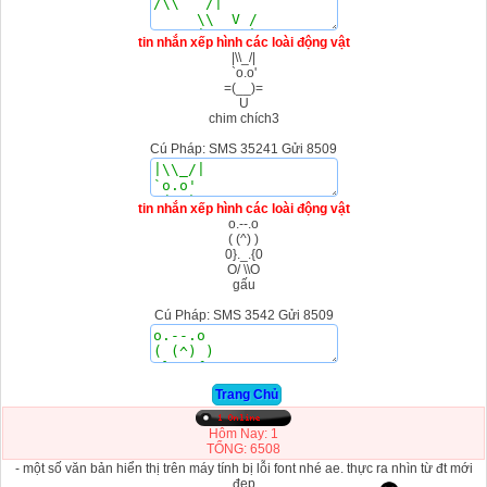
tin nhắn xếp hình các loài động vật
|\\_/|
`o.o'
=(__)=
U
chim chích3
Cú Pháp: SMS 35241 Gửi 8509
tin nhắn xếp hình các loài động vật
o.--.o
( (^) )
0}._.{0
O/ \\O
gấu
Cú Pháp: SMS 3542 Gửi 8509
Trang Chủ
Hôm Nay: 1
TỔNG: 6508
- một số văn bản hiển thị trên máy tính bị lỗi font nhé ae. thực ra nhìn từ đt mới
đẹp