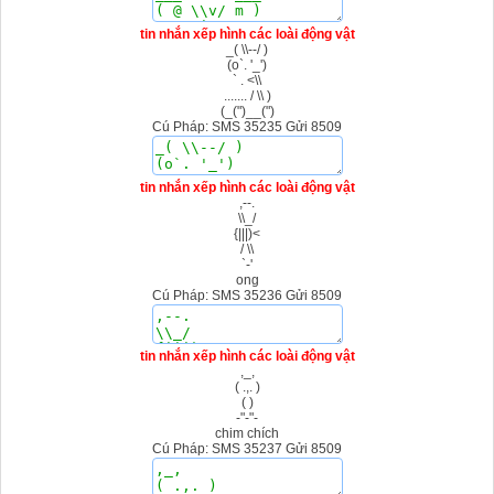
tin nhắn xếp hình các loài động vật
_( \\--/ )
(o`. '_')
` . <\\
....... / \\ )
(_(")__(")
Cú Pháp: SMS 35235 Gửi 8509
tin nhắn xếp hình các loài động vật
,--.
\\_/
{|||)<
/ \\
`-'
ong
Cú Pháp: SMS 35236 Gửi 8509
tin nhắn xếp hình các loài động vật
,_,
( .,. )
( )
-"-"-
chim chích
Cú Pháp: SMS 35237 Gửi 8509