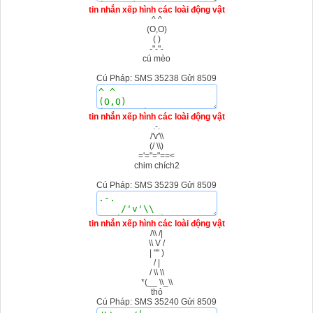
tin nhắn xếp hình các loài động vật
^ ^
(O,O)
( )
-"-"-
cú mèo
Cú Pháp: SMS 35238 Gửi 8509
tin nhắn xếp hình các loài động vật
.-.
/'v'\\
(/ \\)
='="="==<
chim chích2
Cú Pháp: SMS 35239 Gửi 8509
tin nhắn xếp hình các loài động vật
/\\ /|
\\ V /
| "" )
/ |
/ \\ \\
*(__ \\_\\
thỏ
Cú Pháp: SMS 35240 Gửi 8509