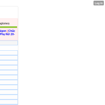
ngtoneṣ
 Ngon
|
Chúc
Phụ Nữ 20-