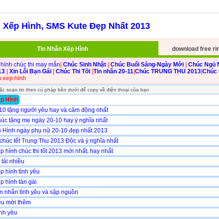
n Xếp Hình, SMS Kute Đẹp Nhất 2013
Tin Nhắn Xếp Hình
download free ri
 hình chúc thi may mắn
|
Chúc Sinh Nhật
|
Chúc Buổi Sáng-Ngày Mới
|
Chúc Ngủ
13
|
Xin Lỗi Bạn Gái
|
Chúc Thi Tốt
|
Tin nhắn 20-11
|
Chúc TRUNG THU 2013
|
Chúc 
oặc soạn tin theo cú pháp bên dưới để copy về điện thoại của bạn
ếp Hình
10 tặng người yêu hay và cảm động nhất
úc tặng mẹ ngày 20-10 hay ý nghĩa nhất
 Hình ngày phụ nữ 20-10 đẹp nhất 2013
chúc tết Trung Thu 2013 Độc và ý nghĩa nhất
p hình chúc thi tốt 2013 mới nhất, hay nhất
 tải nhiều
p hình tình yêu
p hình tán gái
in nhắn tình yêu và sập nguồn
êu mới thêm
̀nh yêu