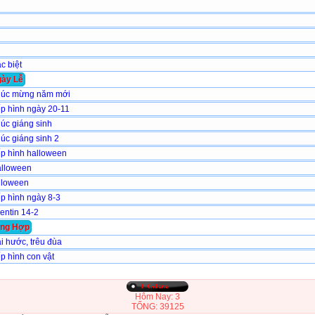
̣c biệt
ày Lễ
húc mừng năm mới
́p hình ngày 20-11
úc giáng sinh
úc giáng sinh 2
́p hình halloween
alloween
alloween
́p hình ngày 8-3
lentin 14-2
̉ng Hợp
̀i hước, trêu đùa
p hình con vật
Hôm Nay: 3
TỔNG: 39125