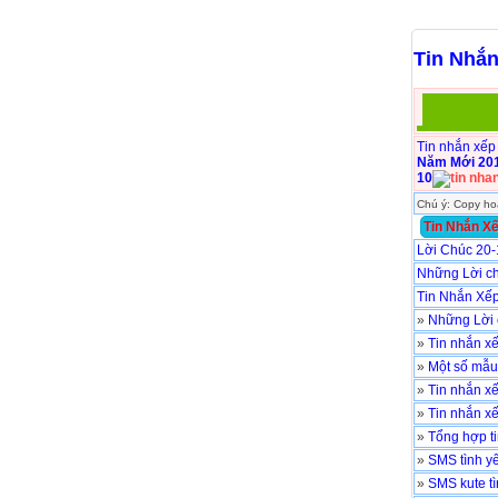
Tin Nhắ
Tin nhắn xếp
Năm Mới 20
10
Chú ý: Copy h
Tin Nhắn X
Lời Chúc 20-
Những Lời ch
Tin Nhắn Xếp
»
Những Lời 
»
Tin nhắn xế
»
Một số mẫu
»
Tin nhắn xế
»
Tin nhắn xế
»
Tổng hợp t
»
SMS tình y
»
SMS kute ti