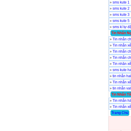
»
sms kute 1
»
sms kute 2
»
sms kute 3
»
sms kute 5
»
sms kí tự đă
Tin Nhắn Ng
»
Tin nhắn c
»
Tin nhắn xê
»
Tin nhắn ch
»
Tin nhắn ch
»
Tin nhăn xê
»
sms kute h
»
tin nhắn h
»
Tin nhắn xê
»
tin nhắn va
Tin Nhắn Tô
»
Tin nhắn ha
»
Tin nhắn xế
Trang Chủ